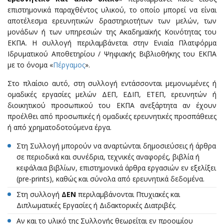
επιστημονικά παραχθέντος υλικού, το οποίο μπορεί να είναι
αποτέλεσμα ερευνητικών δραστηριοτήτων των μελών, των
μονάδων ή των υπηρεσιών της Ακαδημαϊκής Κοινότητας του
ΕΚΠΑ. Η συλλογή περιλαμβάνεται στην Ενιαία Πλατφόρμα
Ιδρυματικού Αποθετηρίου / Ψηφιακής Βιβλιοθήκης του ΕΚΠΑ
με το όνομα «
Πέργαμος
».
Στο πλαίσιο αυτό, στη συλλογή εντάσσονται μεμονωμένες ή
ομαδικές εργασίες μελών ΔΕΠ, ΕΔΙΠ, ΕΤΕΠ, ερευνητών ή
διοικητικού προσωπικού του ΕΚΠΑ ανεξάρτητα αν έχουν
προέλθει από προσωπικές ή ομαδικές ερευνητικές προσπάθειες
ή από χρηματοδοτούμενα έργα.
Στη Συλλογή μπορούν να αναρτώνται δημοσιεύσεις ή άρθρα
σε περιοδικά και συνέδρια, τεχνικές αναφορές, βιβλία ή
κεφάλαια βιβλίων, επιστημονικά άρθρα εργασιών εν εξελίξει
(pre-prints), καθώς και σύνολα από ερευνητικά δεδομένα.
Στη συλλογή
ΔΕΝ
περιλαμβάνονται Πτυχιακές και
Διπλωματικές Εργασίες ή Διδακτορικές Διατριβές.
Αν και το υλικό της Συλλογής θεωρείται εν προοιμίου