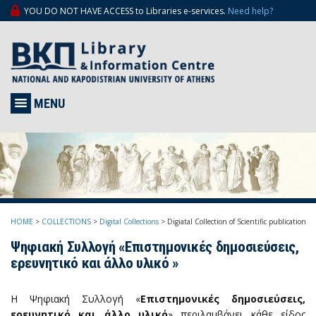
YOU DO NOT HAVE ACCESS to Libraries e-services.
Need help?
MENU
HOME
>
COLLECTIONS
>
Digital Collections
>
Digiatal Collection of Scientific publications
Ψηφιακή Συλλογή «Επιστημονικές δημοσιεύσεις,
ερευνητικό και άλλο υλικό »
Η Ψηφιακή Συλλογή «
Επιστημονικές δημοσιεύσεις,
ερευνητικό και άλλο υλικό
»
περιλαμβάνει κάθε είδος